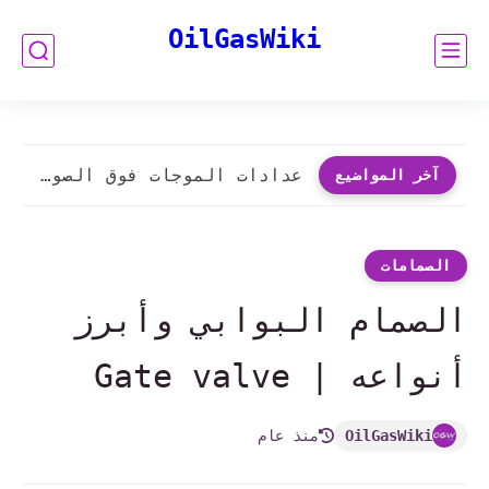
OilGasWiki
عدادات الموجات فوق الصوتية | Ultrasonic Flowmeters (UFM)
آخر المواضيع
الصمامات
الصمام البوابي وأبرز
أنواعه | Gate valve
OilGasWiki
منذ عام