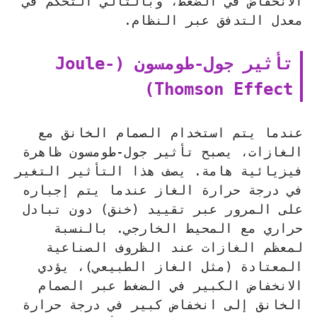
الانخفاض في الضغط، وبالتالي التحكم في
معدل التدفق عبر النظام.
تأثير جول-طومسون (Joule-
Thomson Effect)
عندما يتم استخدام الصمام الخانق مع
الغازات، يصبح تأثير جول-طومسون ظاهرة
فيزيائية هامة. يصف هذا التأثير التغير
في درجة حرارة الغاز عندما يتم إجباره
على المرور عبر تقييد (خنق) دون تبادل
حراري مع المحيط الخارجي. بالنسبة
لمعظم الغازات عند الظروف الصناعية
المعتادة (مثل الغاز الطبيعي)، يؤدي
الانخفاض الكبير في الضغط عبر الصمام
الخانق إلى انخفاض كبير في درجة حرارة