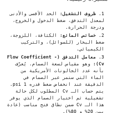
ظروف التشغيل:
الحد الأقصى والأدنى
لمعدل التدفق، ضغط الدخول والخروج،
ودرجة الحرارة.
خصائص المائع:
الكثافة، اللزوجة،
ضغط البخار (للسوائل)، والتركيب
الكيميائي.
معامل التدفق (Flow Coefficient -
Cv):
وهو مقياس لسعة الصمام. يُعرَّف
بأنه عدد الجالونات الأمريكية من
الماء التي ستمر عبر الصمام في
الدقيقة عند انخفاض ضغط قدره 1 psi.
يتم حساب الـ Cv المطلوب لكل حالة
تشغيلية ثم اختيار الصمام الذي يوفر
هذا الـ Cv ضمن نطاق فتح مناسب (عادة
بين 20% و 80%).