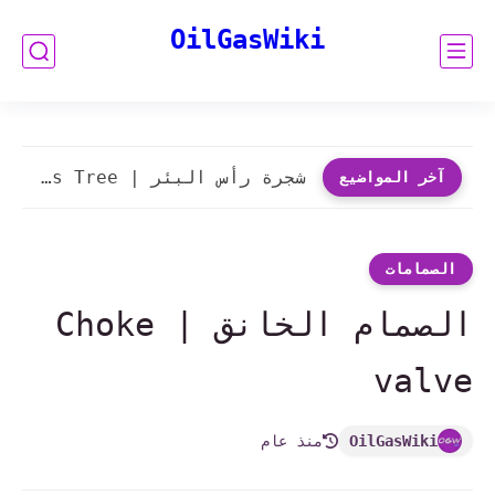
OilGasWiki
شجرة رأس البئر | X-Mas Tree
آخر المواضيع
الصمامات
الصمام الخانق | Choke
valve
OilGasWiki
منذ عام